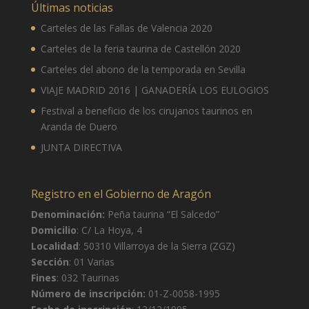
Últimas noticias
13 de agosto
37°
23°
Carteles de las Fallas de Valencia 2020
Jueves
Carteles de la feria taurina de Castellón 2020
14 de agosto
36°
23°
Carteles del abono de la temporada en Sevilla
Viernes
VIAJE MADRID 2016 | GANADERÍA LOS EULOGIOS
15 de agosto
31°
22°
Sábado
Festival a beneficio de los cirujanos taurinos en
Aranda de Duero
JUNTA DIRECTIVA
Registro en el Gobierno de Aragón
Denominación:
Peña taurina “El Salcedo”
Domicilio
: C/ La Hoya, 4
Localidad
: 50310 Villarroya de la Sierra (ZGZ)
Sección
: 01 Varias
Fines
: 032 Taurinas
Número de inscripción:
01-Z-0058-1995