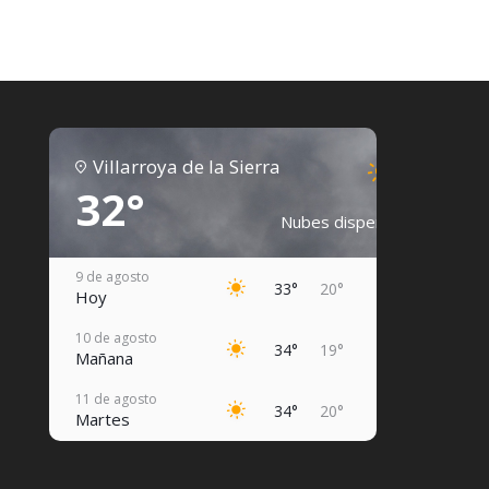
Villarroya de la Sierra
32°
Nubes dispersas
9 de agosto
33°
20°
Hoy
10 de agosto
34°
19°
Mañana
11 de agosto
34°
20°
Martes
12 de agosto
36°
20°
Miércoles