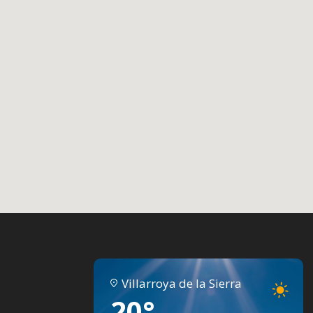
Villarroya de la Sierra
20°