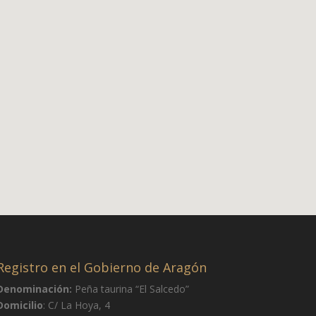
Registro en el Gobierno de Aragón
Denominación:
Peña taurina “El Salcedo”
Domicilio
: C/ La Hoya, 4