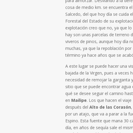
para almorzar. Desviando a la der
cosa de medio km. se encuentra el 
Salcedo, del que hoy día se cuida e
Forestal del Estado de su explotac
explotación creo que no, ya que lo
hay son unas parcelas de terreno 
viveros de pinos, aunque hoy día n
muchas, ya que la repoblación por
término ya hace años que se acab
A este lugar se puede hacer una visi
bajada de la Virgen, pues a veces 
necesidad de remojar la garganta y
sitio que se puede encontrar agua 
qué se desee seguir el camino hasta
en
Mailipe
. Los que hacen el viaje
después del
Alto de las Corasón
,
por un atajo, que va a parar a la fu
Espino. Esta fuente que mana 30 c
día, en años de sequía sale el mis