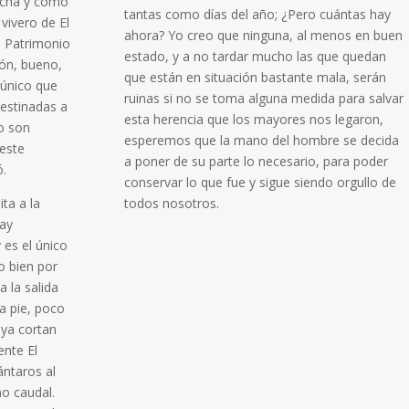
echa y como
tantas como días del año; ¿Pero cuántas hay
vivero de El
ahora? Yo creo que ninguna, al menos en buen
l Patrimonio
estado, y a no tardar mucho las que quedan
ión, bueno,
que están en situación bastante mala, serán
 único que
ruinas si no se toma alguna medida para salvar
destinadas a
esta herencia que los mayores nos legaron,
o son
esperemos que la mano del hombre se decida
 este
a poner de su parte lo necesario, para poder
ó.
conservar lo que fue y sigue siendo orgullo de
ta a la
todos nosotros.
hay
 es el único
o bien por
 la salida
 a pie, poco
 ya cortan
ente El
ántaros al
mo caudal.