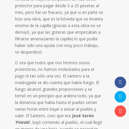
protector para pagar desde 5 a 25 pesetas al
mes, pero fue un fracaso, ya que si en parte se
hizo una obra, que es la bóveda que se levanta
encima de la capilla (gracias a esta obra no se
derruyó, ya que las goteras que empezaban a
filtrarse amenazando la capilla) lo que podía
haber sido una ayuda con muy poco trabajo,
se desperdició.
O sea que todos que nos hicimos
socios
protectores
, no fuimos molestados para el
pago ni tan sólo una vez. El santero a la
madrugada se dio cuenta que había fuego. El
fuego alcanzó grandes proporciones y se
temió en un principio que ardiera todo, ya que
la distancia que había hasta el pueblo serían
varias horas entre bajar a avisar al pueblo y
subir. El Santero, creo que era
José Serón
‘Pintalá’
, bajó corriendo al pueblo, el cual llegó
en menos de una hora, cuando se necesitan