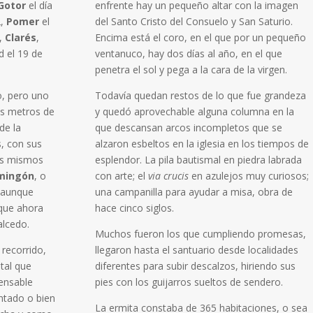
Gotor
el día
enfrente hay un pequeño altar con la imagen
2,
Pomer
el
del Santo Cristo del Consuelo y San Saturio.
o,
Clarés
,
Encima está el coro, en el que por un pequeño
d el 19 de
ventanuco, hay dos días al año, en el que
penetra el sol y pega a la cara de la virgen.
go, pero uno
Todavía quedan restos de lo que fue grandeza
os metros de
y quedó aprovechable alguna columna en la
de la
que descansan arcos incompletos que se
s, con sus
alzaron esbeltos en la iglesia en los tiempos de
os mismos
esplendor. La pila bautismal en piedra labrada
mingón
, o
con arte; el
via crucis
en azulejos muy curiosos;
 aunque
una campanilla para ayudar a misa, obra de
 que ahora
hace cinco siglos.
alcedo.
Muchos fueron los que cumpliendo promesas,
 recorrido,
llegaron hasta el santuario desde localidades
tal que
diferentes para subir descalzos, hiriendo sus
pensable
pies con los guijarros sueltos de sendero.
ontado o bien
La ermita constaba de 365 habitaciones, o sea