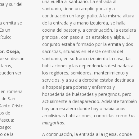
una vuelta al santuario. La entrada al
ia y sur del
santuario, tiene un amplio portal y a
continuación un largo patio. A la misma altura
a ermita se
de la entrada y a mano izquierda, se halla
 Es un
cocina del pastor y, a continuación, la escalera
ículo;
principal, con paso a los establos y aljibe. El
conjunto estaba formado por la ermita y dos
or
,
Oseja
,
sacristías, situadas en el este central del
e se divisan
santuario, en su franco izquierdo la casa, las
laros,
habitaciones y las dependencias destinadas a
pueden ver
los regidores, servidores, mantenimiento y
servicios, y a su ala derecha estaba destinada
a hospital para pobres y enfermos y
 en romería
hospedería de huéspedes y peregrinos, pero
ad de San
actualmente a desaparecido.
Adelante también
anto Cristo
hay una escalera donde hay o había unas
los de
amplísimas habitaciones, conocidas como
Las
Pascua;
margaritas
.
tiago;
go de la
A continuación, la entrada a la iglesia, donde