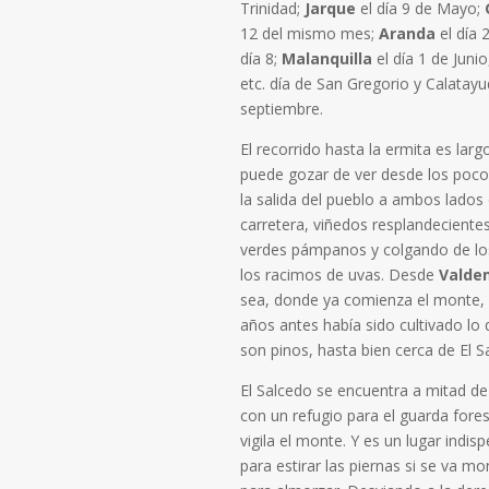
Trinidad;
Jarque
el día 9 de Mayo;
12 del mismo mes;
Aranda
el día 
día 8;
Malanquilla
el día 1 de Juni
etc. día de San Gregorio y Calatayu
septiembre.
El recorrido hasta la ermita es lar
puede gozar de ver desde los poc
la salida del pueblo a ambos lados 
carretera, viñedos resplandeciente
verdes pámpanos y colgando de l
los racimos de uvas. Desde
Valde
sea, donde ya comienza el monte,
años antes había sido cultivado lo
son pinos, hasta bien cerca de El S
El Salcedo se encuentra a mitad de
con un refugio para el guarda fores
vigila el monte. Y es un lugar indis
para estirar las piernas si se va m