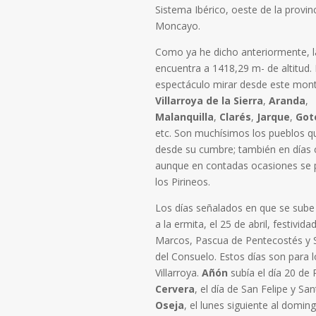
Sistema Ibérico, oeste de la provinc
Moncayo.
Como ya he dicho anteriormente, l
encuentra a 1418,29 m- de altitud.
espectáculo mirar desde este mont
Villarroya de la Sierra
,
Aranda
,
Malanquilla
,
Clarés
,
Jarque
,
Got
etc. Son muchísimos los pueblos qu
desde su cumbre; también en días c
aunque en contadas ocasiones se 
los Pirineos.
Los días señalados en que se sube
a la ermita, el 25 de abril, festivid
Marcos, Pascua de Pentecostés y S
del Consuelo. Estos días son para 
Villarroya.
Añón
subía el día 20 de 
Cervera
, el día de San Felipe y San
Oseja
, el lunes siguiente al domin