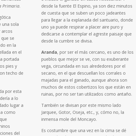
a Primaria
.
desde la fuente El Espino, ya son diez minutos
de cuesta que se suben un poco jadeantes
gótica
para llegar a la explanada del santuario, donde
de una sola
uno ya puede respirar a placer aire puro y
 arcos
dedicarse a contemplar el agreste paisaje que
, que se
desde la cumbre se divisa.
do en la
llada en el
Aranda
, por ser el más cercano, es uno de los
na portada
pueblos que mejor se ve, con su exuberante
os pies y
vega, circundada en sus alrededores por el
con techo de
secano, en el que descuellan los corrales o
majadas para el ganado, aunque ahora son
muchos de estos cobertizos los que están en
ada por esta
ruinas, por no ser tan utilizados como antaño.
dería a lo
 dado lugar a
También se divisan por este mismo lado
ona como
Jarquee, Gotor, Oseja, etc., y, cómo no, la
 que
inmensa mole del Moncayo.
minos
Es costumbre que una vez en la cima se dé
ciones del